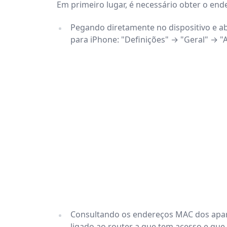
Em primeiro lugar, é necessário obter o en
Pegando diretamente no dispositivo e abr
para iPhone: "Definições" → "Geral" → "A
Consultando os endereços MAC dos aparel
ligado ao router a que tem acesso e que 