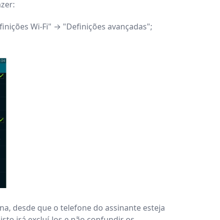
zer:
finições Wi-Fi" → "Definições avançadas";
a, desde que o telefone do assinante esteja
to irá excluí-los e não confundir os