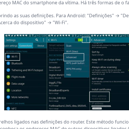
dereço MAC do smartphone da vítima. Há três formas de o fa
indo as suas definições. Para Android: "Definições" → "De
cerca do dispositivo" → "Wi-Fi".
hos ligados nas definições do router. Este método funcion
conheça os endereços MAC de outros dispositivos ligados (is