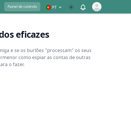
View notifications
Painel de controlo
PT
Open user menu
dos eficazes
iga e se os burlões "processam" os seus
 pormenor como espiar as contas de outras
ra o fazer.