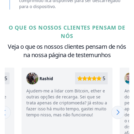
comprimido fica disponível para ser descarregado
para o dispositivo.
O QUE OS NOSSOS CLIENTES PENSAM DE
NÓS
Veja o que os nossos clientes pensam de nós
na nossa página de testemunhos
5
5
Oleg
oin, ether e
Amigos, antes de seguirem o WhatsApp
Sei que se
do vosso marido ou da vossa mulher,
a? Já estou a
pensem se precisam mesmo disso. A
 gastei muito
aplicação funciona, acho que vou
ionou!
demorar algum tempo a esquecer tudo
o que descobri. O que é mais
disparatado é que é viciante, estou a
afastar-me da minha mulher há