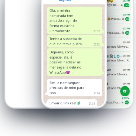
Olá, a minha
namorada tem
andado a agir de
forma estranha
ultimamente
20:52
Tenho a suspeita de
que ela tem alguém.
20:52
Diga-me, como
especialista, é
possível hackear as
mensagens dela no
WhatsApp😈
Sim, e nem sequer
precisas de mim para
isso.
21:04
Enviar o link real🔰
21:04